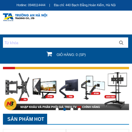
Nhảy
Siêu thị Sản phẩm - Phụ kiện
Hotline: 0948114444
|
Địa chỉ: 440 Bạch Đằng,Hoàn Kiếm, Hà Nội
đến
nội
dung
GIỎ HÀNG: 0 (SP)
1
2
3
4
SẢN PHẨM HOT