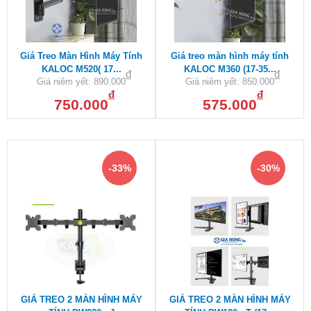
Giá Treo Màn Hình Máy Tính
Giá treo màn hình máy tính
KALOC M520( 17...
KALOC M360 (17-35...
đ
đ
Giá niêm yết:
890.000
Giá niêm yết:
850.000
đ
đ
750.000
575.000
-33%
-30%
GIÁ TREO 2 MÀN HÌNH MÁY
GIÁ TREO 2 MÀN HÌNH MÁY