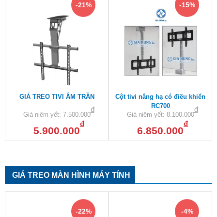
-21%
-15%
GIÁ TREO TIVI ÂM TRẦN
Cột tivi nâng hạ có điều khiển
RC700
đ
đ
Giá niêm yết:
7.500.000
Giá niêm yết:
8.100.000
đ
đ
5.900.000
6.850.000
GIÁ TREO MÀN HÌNH MÁY TÍNH
-22%
-4%