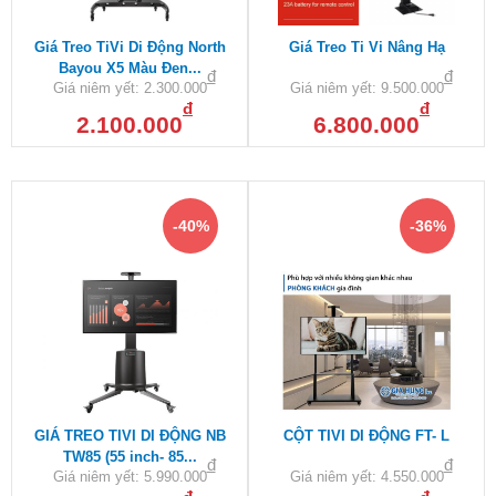
Giá Treo TiVi Di Động North
Giá Treo Ti Vi Nâng Hạ
Bayou X5 Màu Đen...
đ
đ
Giá niêm yết:
2.300.000
Giá niêm yết:
9.500.000
đ
đ
2.100.000
6.800.000
-40%
-36%
GIÁ TREO TIVI DI ĐỘNG NB
CỘT TIVI DI ĐỘNG FT- L
TW85 (55 inch- 85...
đ
đ
Giá niêm yết:
5.990.000
Giá niêm yết:
4.550.000