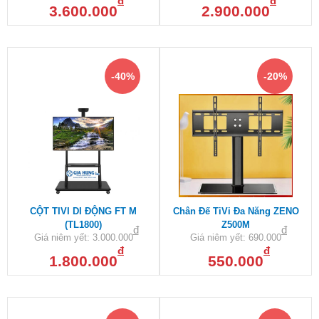
đ
đ
3.600.000
2.900.000
-40%
-20%
CỘT TIVI DI ĐỘNG FT M
Chân Đế TiVi Đa Năng ZENO
(TL1800)
Z500M
đ
đ
Giá niêm yết:
3.000.000
Giá niêm yết:
690.000
đ
đ
1.800.000
550.000