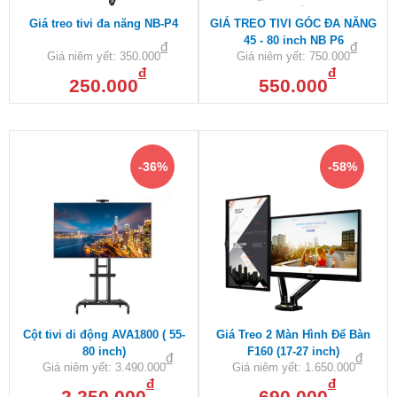
Giá treo tivi đa năng NB-P4
GIÁ TREO TIVI GÓC ĐA NĂNG
45 - 80 inch NB P6
đ
đ
Giá niêm yết:
350.000
Giá niêm yết:
750.000
đ
đ
250.000
550.000
-36%
-58%
Cột tivi di động AVA1800 ( 55-
Giá Treo 2 Màn Hình Để Bàn
80 inch)
F160 (17-27 inch)
đ
đ
Giá niêm yết:
3.490.000
Giá niêm yết:
1.650.000
đ
đ
2.250.000
690.000