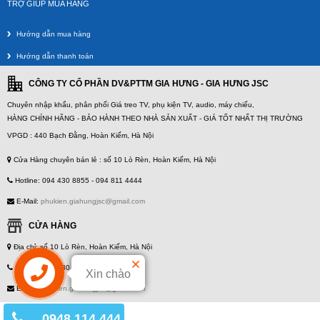
TRỢ GIÚP MUA HÀNG
Hướng dẫn mua hàng
Hướng dẫn thanh toán
CÔNG TY CỔ PHẦN DV&PTTM GIA HƯNG - GIA HƯNG JSC
Chuyên nhập khẩu, phân phối Giá treo TV, phụ kiện TV, audio, máy chiếu,
HÀNG CHÍNH HÃNG - BẢO HÀNH THEO NHÀ SẢN XUẤT - GIÁ TỐT NHẤT THỊ TRƯỜNG
VPGD : 440 Bạch Đằng, Hoàn Kiếm, Hà Nội
Cửa Hàng chuyên bán lẻ : số 10 Lò Rèn, Hoàn Kiếm, Hà Nội
Hotline: 094 430 8855 - 094 811 4444
E-Mail:
phukien.giahungjsc@gmail.com
CỬA HÀNG
Địa chỉ: số 10 Lò Rèn, Hoàn Kiếm, Hà Nội
Hotline: 094 430 8855 - 094 811 4444
Xin chào
E-Mail:
phukien.giahungjsc@gmail.com
0948 114 444