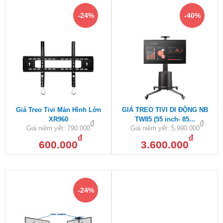
-24%
-40%
Giá Treo Tivi Màn Hình Lớn
GIÁ TREO TIVI DI ĐỘNG NB
XR960
TW85 (55 inch- 85...
đ
đ
Giá niêm yết:
790.000
Giá niêm yết:
5.990.000
đ
đ
600.000
3.600.000
-24%