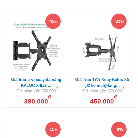
-42%
-31%
Giá treo ti vi xoay đa năng
Giá Treo TiVi Xoay Kaloc X5
KALOC X4(32-...
(32-60 inch)Hàng...
đ
đ
Giá niêm yết:
650.000
Giá niêm yết:
650.000
đ
đ
380.000
450.000
-15%
-9%