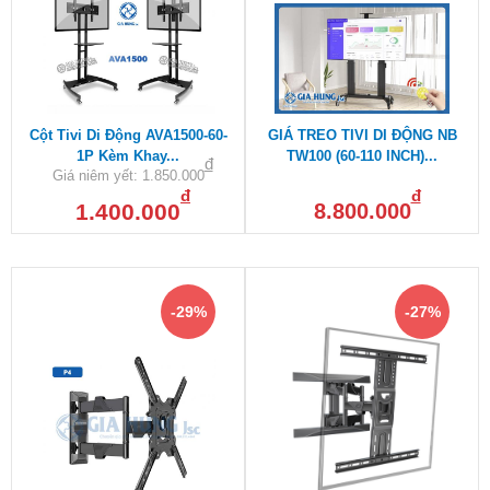
Cột Tivi Di Động AVA1500-60-
GIÁ TREO TIVI DI ĐỘNG NB
1P Kèm Khay...
TW100 (60-110 INCH)...
đ
Giá niêm yết:
1.850.000
đ
đ
1.400.000
8.800.000
-29%
-27%