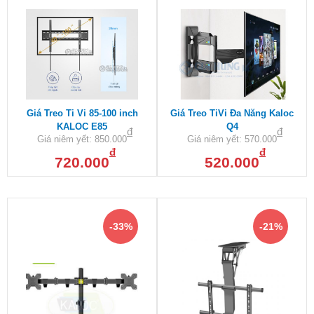
Giá Treo Ti Vi 85-100 inch
Giá Treo TiVi Đa Năng Kaloc
KALOC E85
Q4
đ
đ
Giá niêm yết:
850.000
Giá niêm yết:
570.000
đ
đ
720.000
520.000
-33%
-21%