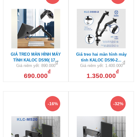
GIÁ TREO MÀN HÌNH MÁY
Giá treo hai màn hình máy
TÍNH KALOC DS90( 17...
tính KALOC DS90-2...
đ
đ
Giá niêm yết:
890.000
Giá niêm yết:
1.400.000
đ
đ
690.000
1.350.000
-16%
-32%