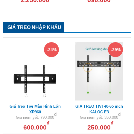
GIÁ TREO NHẬP KHẨU
-24%
-29%
Giá Treo Tivi Màn Hình Lớn
GIÁ TREO TIVI 40-65 inch
XR960
KALOC E3
đ
đ
Giá niêm yết:
790.000
Giá niêm yết:
350.000
đ
đ
600.000
250.000