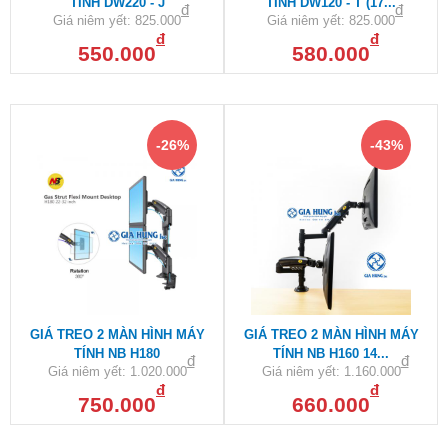
TÍNH DW220 - J
TÍNH DW120 - T (17...
đ
đ
Giá niêm yết:
825.000
Giá niêm yết:
825.000
đ
đ
550.000
580.000
-26%
-43%
GIÁ TREO 2 MÀN HÌNH MÁY
GIÁ TREO 2 MÀN HÌNH MÁY
TÍNH NB H180
TÍNH NB H160 14...
đ
đ
Giá niêm yết:
1.020.000
Giá niêm yết:
1.160.000
đ
đ
750.000
660.000