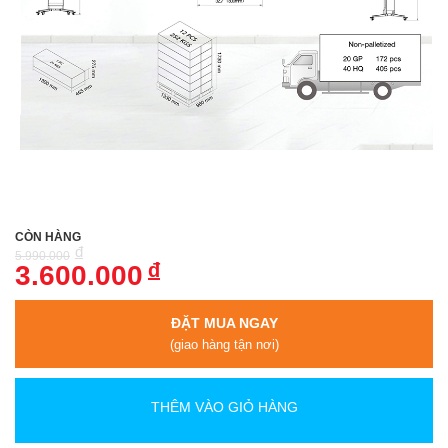
CÒN HÀNG
đ
5.990.000
đ
3.600.000
ĐẶT MUA NGAY
(giao hàng tận nơi)
THÊM VÀO GIỎ HÀNG