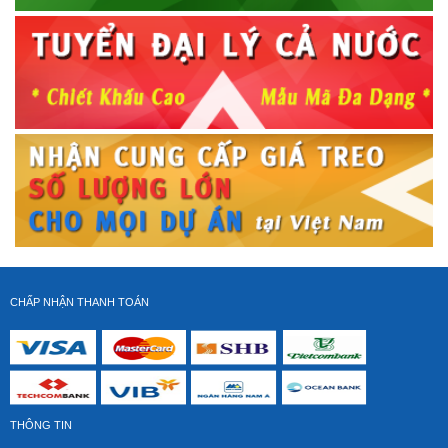
GIÁ TREO TIVI GÓC ĐA NĂNG 45 - 80 inch NB P6
Giá gốc:
750 000 VNĐ
550 000 VNĐ
CHẤP NHẬN THANH TOÁN
Cột tivi di động AVA1800 ( 55-80 inch)
THÔNG TIN
Giá gốc:
3 490 000 VNĐ