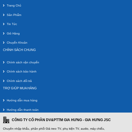
2 250 000 VNĐ
Trang Chủ
Sản Phẩm
Tin Tức
Giỏ Hàng
Chuyển Khoản
CHÍNH SÁCH CHUNG
Chính sách vận chuyển
Chính sách bảo hành
Giá Treo 2 Màn Hình Để Bàn F160 (17-27 inch)
Chính sách đổi trả
Giá gốc:
1 650 000 VNĐ
TRỢ GIÚP MUA HÀNG
690 000 VNĐ
Hướng dẫn mua hàng
Hướng dẫn thanh toán
CÔNG TY CỔ PHẦN DV&PTTM GIA HƯNG - GIA HƯNG JSC
Chuyên nhập khẩu, phân phối Giá treo TV, phụ kiện TV, audio, máy chiếu,