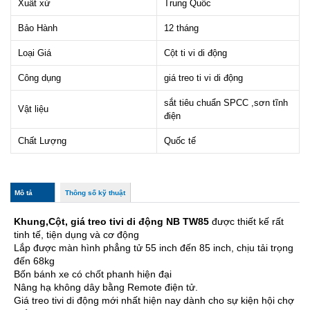
Xuất xứ
Trung Quốc
Bảo Hành
12 tháng
Loại Giá
Cột ti vi di động
Công dụng
giá treo ti vi di động
sắt tiêu chuẩn SPCC ,sơn tĩnh
Vật liệu
điện
Chất Lượng
Quốc tế
col_horizontal
Mô tả
(tab
Thông số kỹ thuật
hoạt
động)
Khung,Cột, giá treo tivi di động NB TW85
được thiết kế rất
tinh tế, tiện dụng và cơ động
Lắp được màn hình phẳng tử 55 inch đến 85 inch, chịu tải trọng
đến 68kg
Bốn bánh xe có chốt phanh hiện đại
Nâng hạ không dây bằng Remote điện tử.
Giá treo tivi di động mới nhất hiện nay dành cho sự kiện hội chợ