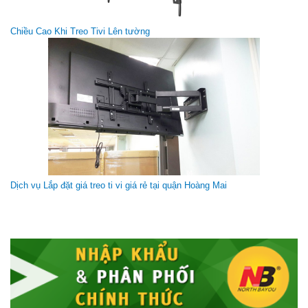
GIÁ TREO TIVI DI ĐỘNG NB TW100 (60-110 INCH)TÍCH HỢP HỆ
THỐNG NÂNG HẠ TỰ ĐỘNG
Chiều Cao Khi Treo Tivi Lên tường
Giá gốc:
8 800 000 VNĐ
Dịch vụ Lắp đặt giá treo ti vi giá rẻ tại quận Hoàng Mai
Giá treo tivi đa năng NB-P4
Giá gốc:
350 000 VNĐ
250 000 VNĐ