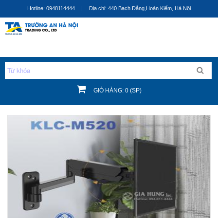
Nhảy
Hotline: 0948114444
|
Địa chỉ: 440 Bạch Đằng,Hoàn Kiếm, Hà Nội
đến
nội
dung
GIỎ HÀNG: 0 (SP)
Bạn đang ở đây