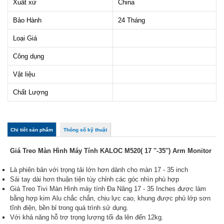
Xuất xứ
China
Bảo Hành
24 Tháng
Loại Giá
Công dụng
Vật liệu
Chất Lượng
col_horizontal
Chi tiết sản phẩm
(tab
Thông số kỹ thuật
hoạt
động)
Giá Treo Màn Hình Máy Tính KALOC M520( 17 ''-35'') Arm Monitor
Là phiên bản với trọng tải lớn hơn dành cho màn 17 - 35 inch
Sải tay dài hơn thuận tiện tùy chỉnh các góc nhìn phù hợp
Giá Treo Tivi Màn Hình máy tính Đa Năng 17 - 35 Inches được làm
bằng hợp kim Alu chắc chắn, chịu lực cao, khung được phủ lớp sơn
tĩnh điện, bền bỉ trong quá trình sử dụng.
Với khả năng hỗ trợ trọng lượng tối đa lên đến 12kg.