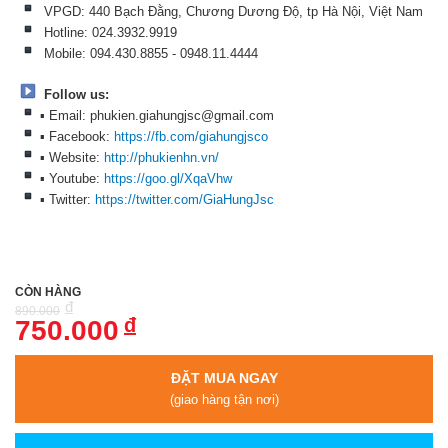
VPGD: 440 Bạch Đằng, Chương Dương Độ, tp Hà Nội, Việt Nam
Hotline: 024.3932.9919
Mobile: 094.430.8855 - 0948.11.4444
Follow us:
▪ Email: phukien.giahungjsc@gmail.com
▪ Facebook:
https://fb.com/giahungjsco
▪ Website:
http://phukienhn.vn/
▪ Youtube:
https://goo.gl/XqaVhw
▪ Twitter:
https://twitter.com/GiaHungJsc
CÒN HÀNG
đ
890.000
đ
750.000
ĐẶT MUA NGAY
(giao hàng tận nơi)