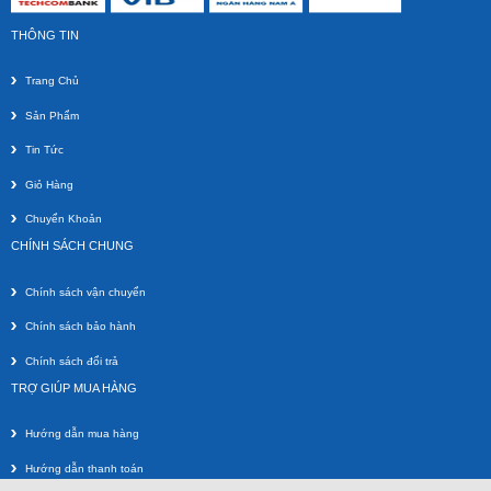
THÔNG TIN
GIÁ TREO 2 MÀN HÌNH MÁY TÍNH NB H180
Trang Chủ
Sản Phẩm
Giá gốc:
1 020 000 VNĐ
750 000 VNĐ
Tin Tức
Giỏ Hàng
Chuyển Khoản
CHÍNH SÁCH CHUNG
Chính sách vận chuyển
Chính sách bảo hành
Chính sách đổi trả
TRỢ GIÚP MUA HÀNG
GIÁ TREO 2 MÀN HÌNH MÁY TÍNH NB H160 14&quot; -27&quot;
Giá gốc:
1 160 000 VNĐ
Hướng dẫn mua hàng
660 000 VNĐ
Hướng dẫn thanh toán