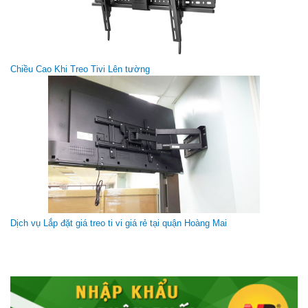
Giá treo màn hình máy tính KALOC M360 (17-35&quot;)Arm
Monitor
Chiều Cao Khi Treo Tivi Lên tường
Giá gốc:
850 000 VNĐ
575 000 VNĐ
Dịch vụ Lắp đặt giá treo ti vi giá rẻ tại quận Hoàng Mai
GIÁ TREO 2 MÀN HÌNH MÁY TÍNH DW220 - J
Giá gốc:
825 000 VNĐ
550 000 VNĐ