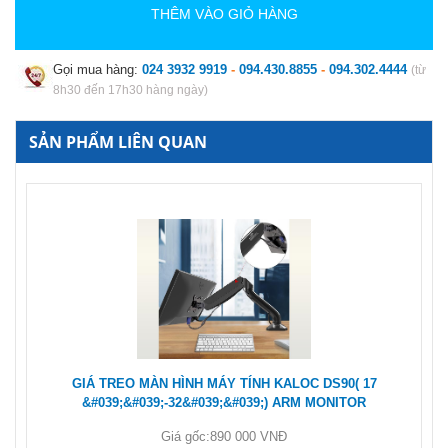
THÊM VÀO GIỎ HÀNG
Gọi mua hàng:
024 3932 9919
-
094.430.8855
-
094.302.4444
(từ
8h30 đến 17h30 hàng ngày)
SẢN PHẨM LIÊN QUAN
GIÁ TREO MÀN HÌNH MÁY TÍNH KALOC DS90( 17
&#039;&#039;-32&#039;&#039;) ARM MONITOR
Giá gốc:
890 000 VNĐ