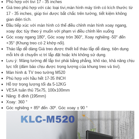
Phù hợp với tivi 17 - 35 inches
Giá treo phù hợp với các loại tivi,màn hình máy tính có kích thước từ
17 - 35 inches, giúp tivi được bắt chắc trên tường, tiết kiệm không
gian diện tích.
Đầu tiếp xúc với màn hình có thể điều chỉnh màn hình xoay ngang,
xoay dọc tùy theo ý muốn với phạm vi điều chỉnh lên xuống
Góc xoay ngang 180°, Góc xoay tròn 360°, Xoay nghiêng -50° đến
+35° (Khung treo có 2 khớp nối).
Tháo lắp dễ dàng Giá treo được thiết kế tháo lắp dễ dàng, tiện dụng
mỗi khi di chuyển vị trí lắp đặt hoặc khi không sử dụng.
Lưu ý: Mảng tường để lắp tivi phải bằng phẳng, khô ráo, khả năng chịu
lực tốt (đảm bảo chịu được trọng lượng của khung treo và tivi).
Màn hình & TV treo tường M520
Phù hợp với hầu hết 17-35 INCH
Hỗ trợ trọng lượng tối đa 5-12KG
VESA tuân thủ 75x75, 100x100mm
Nâng: 8 đỉnh (195mm)
Xoay: 360 °
Góc nghiêng + 85º đến -30º. Góc xoay ± 90 °