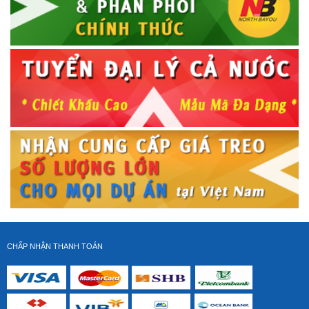
GIÁ TREO 2 MÀN HÌNH MÁY TÍNH DW120 - T
(17&quot;-27&quot;)
Giá gốc:
825 000 VNĐ
580 000 VNĐ
CHẤP NHẬN THANH TOÁN