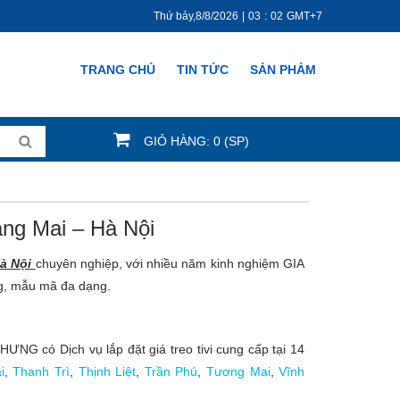
Thứ bảy,8/8/2026
|
03
:
02
GMT+7
TRANG CHỦ
TIN TỨC
SẢN PHẢM
GIỎ HÀNG: 0 (SP)
àng Mai – Hà Nội
Hà Nội
chuyên nghiệp, với nhiều năm kinh nghiệm GIA
ng, mẫu mã đa dạng.
ƯNG có Dịch vụ lắp đặt giá treo tivi cung cấp tại 14
i
,
Thanh Trì
,
Thịnh Liệt
,
Trần Phú
,
Tương Mai
,
Vĩnh