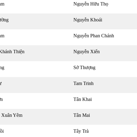
àm
Nguyễn Hữu Thọ
ường
Nguyễn Khoái
am
Nguyễn Phan Chánh
Khánh Thiện
Nguyễn Xiển
ng
Sở Thượng
ư
Tam Trinh
ơn
Tân Khai
 Xuân Yêm
Tân Mai
ồi
Tây Trà