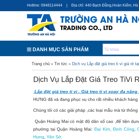
Hotline: 0948114444
|
Địa chỉ: 440 Bạch Đằng,Hoàn Kiếm, Hà
DANH MỤC SẢN PHẨM
Bạn đang ở đây
Trang chủ
»
Tin tức
» Dịch vụ Lắp đặt giá treo ti vi giá rẻ 
Dịch Vụ Lắp Đặt Giá Treo TiVi 
Lắp đặt giá treo ti vi
,
Giá treo ti vi xoay đa năng
HƯNG đã và đang phục vụ cho rất nhiều khách hàng 
Chúng tôi có các giải pháp ,các loại mẫu mà từ thô
Quận Hoàng Mai có mật độ dân số cao ,để tiện dụng t
phường tại Quận Hoàng Mai:
Đại Kim
,
Định Công
,
Hưng
,
Yên Sở
.