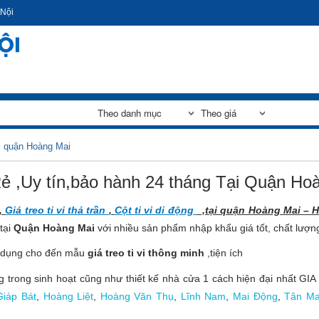
Nhảy
 Nội
đến
nội
dung
tại quận Hoàng Mai
Rẻ ,Uy tín,bảo hành 24 tháng Tại Quận Ho
,
Giá treo ti vi thả trần
,
Cột ti vi di động
,tại quận Hoàng Mai – 
tại
Quận Hoàng Mai
với nhiều sản phẩm nhập khẩu giá tốt, chất lượ
ng dụng cho đến mẫu
giá treo ti vi thông minh
,tiện ích
rong sinh hoạt cũng như thiết kế nhà cửa 1 cách hiện đại nhất GIA H
Giáp Bát
,
Hoàng Liệt
,
Hoàng Văn Thụ
,
Lĩnh Nam
,
Mai Động
,
Tân Ma