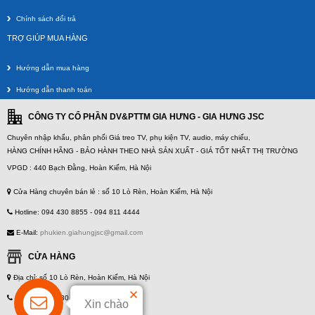
Chính sách đổi trả
TRỢ GIÚP MUA HÀNG
Hướng dẫn mua hàng
Hướng dẫn thanh toán
CÔNG TY CỔ PHẦN DV&PTTM GIA HƯNG - GIA HƯNG JSC
Chuyên nhập khẩu, phân phối Giá treo TV, phụ kiện TV, audio, máy chiếu,
HÀNG CHÍNH HÃNG - BẢO HÀNH THEO NHÀ SẢN XUẤT - GIÁ TỐT NHẤT THỊ TRƯỜNG
VPGD : 440 Bạch Đằng, Hoàn Kiếm, Hà Nội
Cửa Hàng chuyên bán lẻ : số 10 Lò Rèn, Hoàn Kiếm, Hà Nội
Hotline: 094 430 8855 - 094 811 4444
E-Mail:
phukien.giahungjsc@gmail.com
CỬA HÀNG
Địa chỉ: số 10 Lò Rèn, Hoàn Kiếm, Hà Nội
Hotline: 094 430 8855 - 094 811 4444
Xin chào