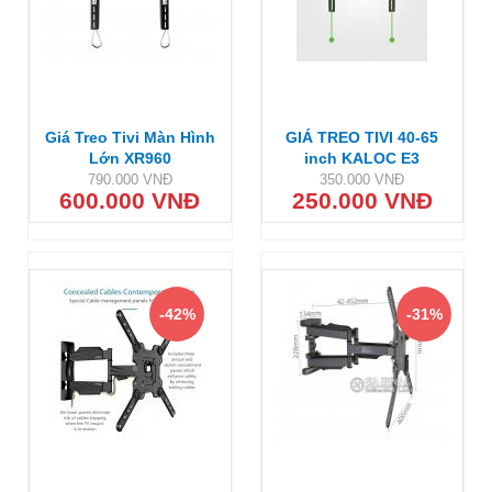
Giá Treo Tivi Màn Hình
GIÁ TREO TIVI 40-65
Lớn XR960
inch KALOC E3
790.000 VNĐ
350.000 VNĐ
600.000 VNĐ
250.000 VNĐ
-42%
-31%