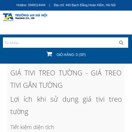
Nhảy
Hotline: 0948114444
|
Địa chỉ: 440 Bạch Đằng,Hoàn Kiếm, Hà Nội
đến
nội
dung
GIỎ HÀNG: 0 (SP)
Bạn đang ở đây
GIÁ TIVI TREO TƯỜNG - GIÁ TREO
TIVI GẮN TƯỜNG
Lợi ích khi sử dụng giá tivi treo
tường
Tiết kiệm diện tích