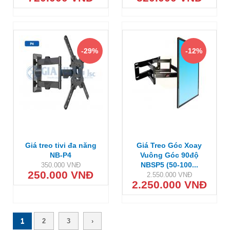
-29%
-12%
Giá treo tivi đa năng
Giá Treo Góc Xoay
NB-P4
Vuông Góc 90độ
NBSP5 (50-100...
350.000 VNĐ
250.000 VNĐ
2.550.000 VNĐ
2.250.000 VNĐ
Trang
1
2
3
›