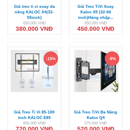
Giá treo ti vi xoay đa
Giá Treo TiVi Xoay
năng KALOC X4(32-
Kaloc X5 (32-60
55inch)
inch)Hàng nhập...
650.000 VNĐ
650.000 VNĐ
380.000 VNĐ
450.000 VNĐ
-15%
-9%
Giá Treo Ti Vi 85-100
Giá Treo TiVi Đa Năng
inch KALOC E85
Kaloc Q4
850.000 VNĐ
570.000 VNĐ
720.000 VNĐ
520.000 VNĐ