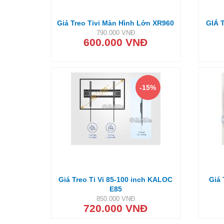
Giá Treo Tivi Màn Hình Lớn XR960
GIÁ 
790.000 VNĐ
600.000 VNĐ
-15%
Giá Treo Ti Vi 85-100 inch KALOC
Giá 
E85
850.000 VNĐ
720.000 VNĐ