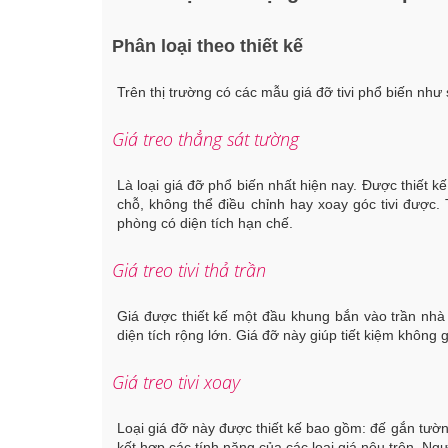
Phân loại theo thiết kế
Trên thị trường có các mẫu giá đỡ tivi phổ biến như 
Giá treo thẳng sát tường
Là loại giá đỡ phổ biến nhất hiện nay. Được thiết k
chỗ, không thể điều chỉnh hay xoay góc tivi được. 
phòng có diện tích hạn chế.
Giá treo tivi thả trần
Giá được thiết kế một đầu khung bắn vào trần nhà 
diện tích rộng lớn. Giá đỡ này giúp tiết kiệm khôn
Giá treo tivi xoay
Loại giá đỡ này được thiết kế bao gồm: đế gắn tường,
kết hợp các tính năng của các loại giá nêu trên. Ng