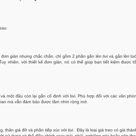
sau:
ế đơn giản nhưng chắc chắn, chỉ gồm 2 phần gắn lên tivi và gắn lên tư
Tuy nhiên, với thiết kế đơn giản, nó có thể giúp bạn tiết kiệm được t
và một đầu còn lại gắn cố định với tivi. Phù hợp đối với các văn phò
g gian mà vẫn đảm bảo được tầm nhìn rộng mở.
 thân giá đỡ và phần tiếp xúc với tivi. Đây là loại giá treo có giá thàn
ười sử dụng có thể điều chỉnh xoay trái, phải, nghiêng góc hoặc gập th