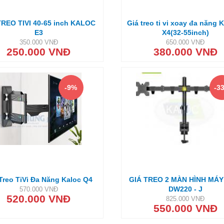
TREO TIVI 40-65 inch KALOC
Giá treo ti vi xoay đa năng
E3
X4(32-55inch)
350.000 VNĐ
650.000 VNĐ
250.000 VNĐ
380.000 VNĐ
-9%
-3
Treo TiVi Đa Năng Kaloc Q4
GIÁ TREO 2 MÀN HÌNH MÁY
DW220 - J
570.000 VNĐ
520.000 VNĐ
825.000 VNĐ
550.000 VNĐ