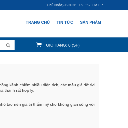
Chủ Nhật,9/8/2026
|
09
:
52
GMT+7
TRANG CHỦ
TIN TỨC
SẢN PHẢM
GIỎ HÀNG: 0 (SP)
cồng kềnh chiếm nhiều diện tích, các mẫu giá đỡ tivi
á thành rất hợp lý.
hỏ tạo nên giá trị thẩm mỹ cho không gian sống với