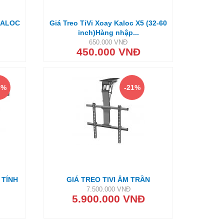
 KALOC
Giá Treo TiVi Xoay Kaloc X5 (32-60
inch)Hàng nhập...
650.000 VNĐ
450.000 VNĐ
3%
-21%
 TÍNH
GIÁ TREO TIVI ÂM TRẦN
7.500.000 VNĐ
5.900.000 VNĐ