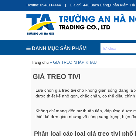
Hotline: 0948114444
|
Địa chỉ: 440 Bạch Đằng,Hoàn Kiếm, Hà
DANH MỤC SẢN PHẨM
Bạn đang ở đây
Trang chủ
» GIÁ TREO NHẬP KHẨU
GIÁ TREO TIVI
Lựa chọn giá treo tivi cho không gian sống đang là 
được thiết kế nhỏ gọn, chắc chắn, có thể điều chỉnh
Không chỉ mang đến sự thuận tiện, đáp ứng được mọ
thiết kế đơn giản nhưng vô cùng sang trọng, hiện đạ
Phân loại các loại giá treo tivi phổ