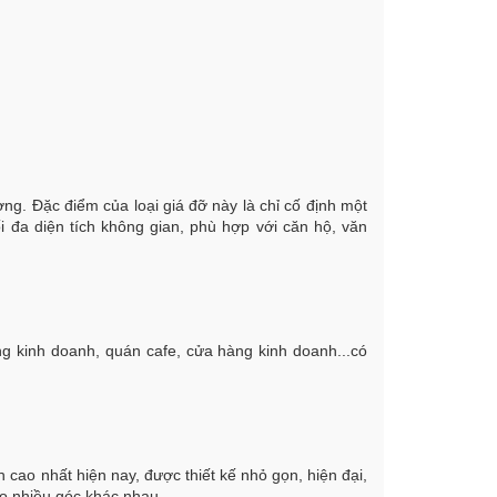
ờng. Đặc điểm của loại giá đỡ này là chỉ cố định một
ối đa diện tích không gian, phù hợp với căn hộ, văn
ng kinh doanh, quán cafe, cửa hàng kinh doanh...có
h cao nhất hiện nay, được thiết kế nhỏ gọn, hiện đại,
eo nhiều góc khác nhau.