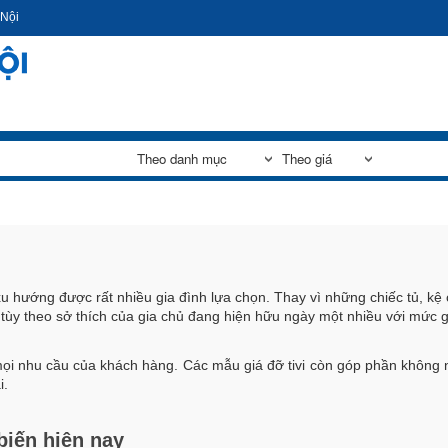
Nhảy
 Nội
đến
nội
dung
xu hướng được rất nhiều gia đình lựa chọn. Thay vì những chiếc tủ, kệ 
 tùy theo sở thích của gia chủ đang hiện hữu ngày một nhiều với mức gi
i nhu cầu của khách hàng. Các mẫu giá đỡ tivi còn góp phần không n
i.
 biến hiện nay