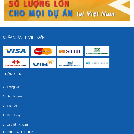
Giá gốc:
5 385 000 VNĐ
4 625 000 VNĐ
CHẤP NHẬN THANH TOÁN
THÔNG TIN
GIÁ TREO MÀN HÌNH MÁY TÍNH MB32 (19 - 27 Inch) North
bayou bản mới nhất cho 2021
Trang Chủ
Giá gốc:
3 520 000 VNĐ
Sản Phẩm
2 850 000 VNĐ
Tin Tức
Giỏ Hàng
Chuyển Khoản
CHÍNH SÁCH CHUNG