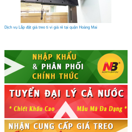
Dịch vụ Lắp đặt giá treo ti vi giá rẻ tại quận Hoàng Mai
GIÁ TREO MÀN HÌNH MÁY TÍNH S26 (10 - 27 Inch)
Giá gốc:
215 000 VNĐ
185 000 VNĐ
Giá treo 2 màn hình máy tính NB S100 (22 - 27 Inch) North
bayou bản mới nhất cho 2021