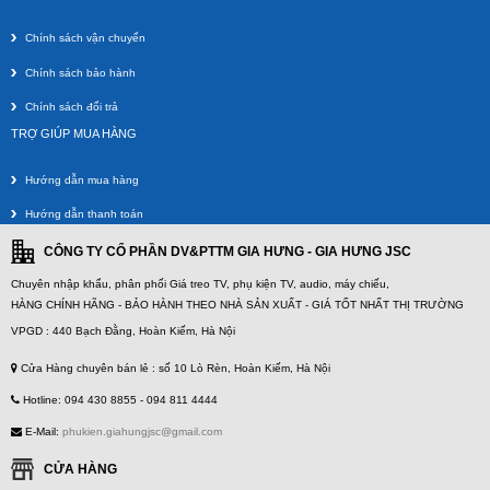
Chính sách vận chuyển
Chính sách bảo hành
Chính sách đổi trả
GIÁ TREO 2 MÀN HÌNH MÁY TÍNH NB 32 (24 - 32 Inch) North
TRỢ GIÚP MUA HÀNG
bayou bản mới nhất cho 2021
Giá gốc:
2 850 000 VNĐ
Hướng dẫn mua hàng
2 650 000 VNĐ
Hướng dẫn thanh toán
CÔNG TY CỔ PHẦN DV&PTTM GIA HƯNG - GIA HƯNG JSC
Chuyên nhập khẩu, phân phối Giá treo TV, phụ kiện TV, audio, máy chiếu,
HÀNG CHÍNH HÃNG - BẢO HÀNH THEO NHÀ SẢN XUẤT - GIÁ TỐT NHẤT THỊ TRƯỜNG
VPGD : 440 Bạch Đằng, Hoàn Kiếm, Hà Nội
Cửa Hàng chuyên bán lẻ : số 10 Lò Rèn, Hoàn Kiếm, Hà Nội
Hotline: 094 430 8855 - 094 811 4444
E-Mail:
phukien.giahungjsc@gmail.com
Giá treo màn hình máy tính NB45 (24- 42 Inch) North bayou bản
CỬA HÀNG
mới nhất cho 2021