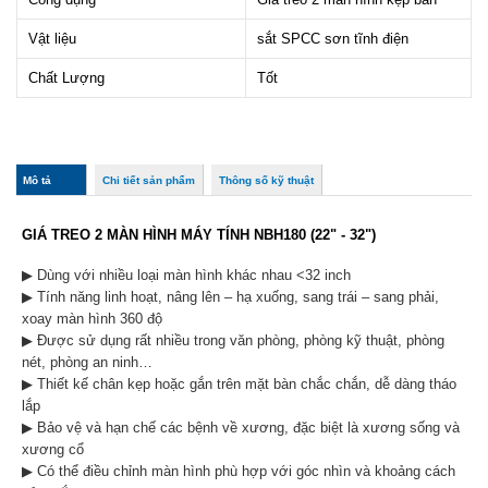
Vật liệu
sắt SPCC sơn tĩnh điện
Chất Lượng
Tốt
col_horizontal
Mô tả
(tab
Chi tiết sản phẩm
Thông số kỹ thuật
hoạt
động)
GIÁ TREO 2 MÀN HÌNH MÁY TÍNH NBH180 (22" - 32")
▶
Dùng với nhiều loại màn hình khác nhau <32 inch
▶
Tính năng linh hoạt, nâng lên – hạ xuống, sang trái – sang phải,
xoay màn hình 360 độ
▶
Được sử dụng rất nhiều trong văn phòng, phòng kỹ thuật, phòng
nét, phòng an ninh…
▶
Thiết kế chân kẹp hoặc gắn trên mặt bàn chắc chắn, dễ dàng tháo
lắp
▶
Bảo vệ và hạn chế các bệnh về xương, đặc biệt là xương sống và
xương cổ
▶
Có thể điều chỉnh màn hình phù hợp với góc nhìn và khoảng cách