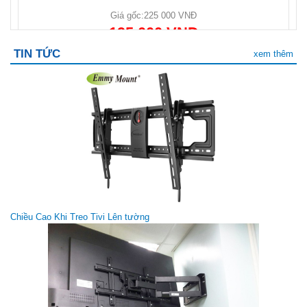
Giá gốc:
225 000 VNĐ
195 000 VNĐ
TIN TỨC
xem thêm
CHÂN ĐẾ MÁY TÍNH Y3 (14 - 27 inch)
Giá gốc:
285 000 VNĐ
Chiều Cao Khi Treo Tivi Lên tường
245 000 VNĐ