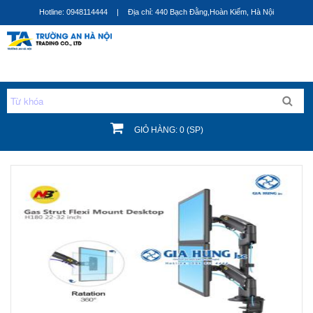
Nhảy
Hotline: 0948114444
|
Địa chỉ: 440 Bạch Đằng,Hoàn Kiếm, Hà Nội
đến
nội
dung
GIỎ HÀNG: 0 (SP)
Bạn đang ở đây