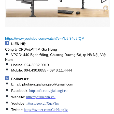
https://www.youtube.com/watch?v=YU8f94q8fQM
LIÊN HỆ
:
➡
Công ty CPDV&PTTM Gia Hưng
VPGD: 440 Bạch Đằng, Chương Dương Độ, tp Hà Nội, Việt
Nam
Hotline: 024.3932.9919
Mobile: 094.430.8855 - 0948.11.4444
Follow us:
Email: phukien.giahungjsc@gmail.com
Facebook:
https://fb.com/giahungjsco
Website:
http://phukienhn.vn/
Youtube:
https://goo.gl/XqaVhw
Twitter:
https://twitter.com/GiaHungJsc