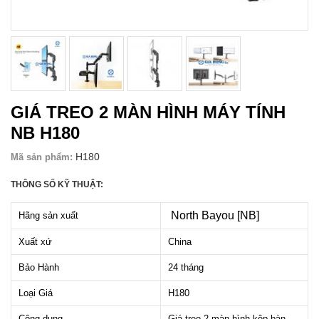
GIÁ TREO 2 MÀN HÌNH MÁY TÍNH
NB H180
H180
Mã sản phẩm:
THÔNG SỐ KỸ THUẬT:
North Bayou [NB]
Hãng sản xuất
Xuất xứ
China
Bảo Hành
24 tháng
Loại Giá
H180
Công dụng
Giá treo 2 màn hình kệp bàn