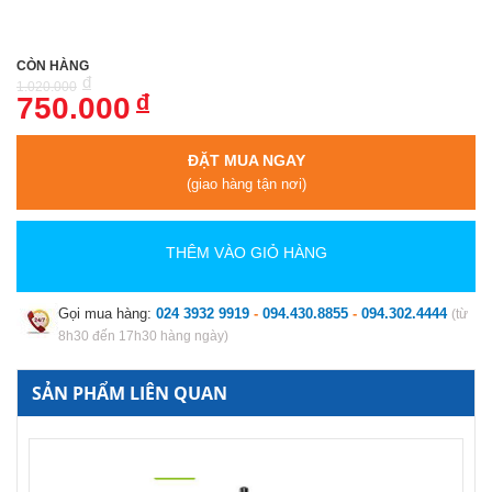
CÒN HÀNG
đ
1.020.000
đ
750.000
ĐẶT MUA NGAY
(giao hàng tận nơi)
THÊM VÀO GIỎ HÀNG
Gọi mua hàng:
024 3932 9919
-
094.430.8855
-
094.302.4444
(từ
8h30 đến 17h30 hàng ngày)
SẢN PHẨM LIÊN QUAN