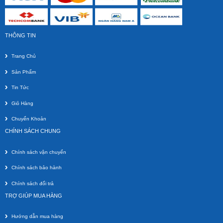
Giá gốc:
210 000 VNĐ
THÔNG TIN
Trang Chủ
Sản Phẩm
Tin Tức
Giỏ Hàng
Chuyển Khoản
Dây HDMI Knife 800-0135 - 10m
CHÍNH SÁCH CHUNG
Giá gốc:
300 000 VNĐ
Chính sách vận chuyển
Chính sách bảo hành
Chính sách đổi trả
TRỢ GIÚP MUA HÀNG
Hướng dẫn mua hàng