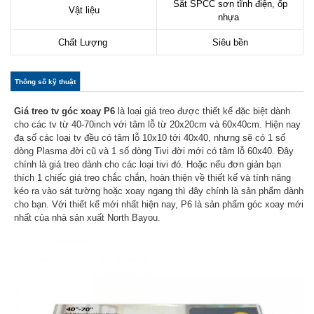
Sắt SPCC sơn tĩnh điện, ốp
Vật liệu
nhựa
Chất Lượng
Siêu bền
col_horizontal
Thông số kỹ thuật
(tab
hoạt
động)
Giá treo tv góc xoay P6
là loại giá treo được thiết kế đặc biệt dành
cho các tv từ 40-70inch với tâm lỗ từ 20x20cm và 60x40cm. Hiện nay
đa số các loại tv đều có tâm lỗ 10x10 tới 40x40, nhưng sẽ có 1 số
dòng Plasma đời cũ và 1 số dòng Tivi đời mới có tâm lỗ 60x40. Đây
chính là giá treo dành cho các loại tivi đó. Hoặc nếu đơn giản bạn
thích 1 chiếc giá treo chắc chắn, hoàn thiện về thiết kế và tính năng
kéo ra vào sát tường hoặc xoay ngang thì đây chính là sản phẩm dành
cho bạn. Với thiết kế mới nhất hiện nay, P6 là sản phẩm góc xoay mới
nhất của nhà sản xuất North Bayou.