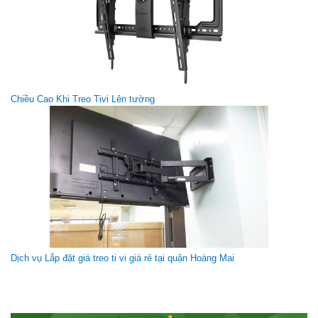
Cột tivi di động Việt Nam (42-63 inch)
Giá gốc:
1 150 000 VNĐ
Chiều Cao Khi Treo Tivi Lên tường
Dây HDMI Liton 3m
Dịch vụ Lắp đặt giá treo ti vi giá rẻ tại quận Hoàng Mai
Giá gốc:
310 000 VNĐ