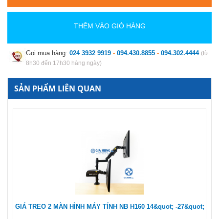
THÊM VÀO GIỎ HÀNG
Gọi mua hàng:
024 3932 9919
-
094.430.8855
-
094.302.4444
(từ
8h30 đến 17h30 hàng ngày)
SẢN PHẨM LIÊN QUAN
GIÁ TREO 2 MÀN HÌNH MÁY TÍNH NB H160 14&quot; -27&quot;