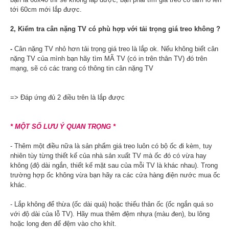
tới 60cm mới lắp được.
2, Kiểm tra cân nặng TV có phù hợp với tải trọng giá treo không ?
-
Cân nặng TV nhỏ hơn tải trọng giá treo là lắp ok. Nếu không biết cân
nặng TV của mình bạn hãy tìm MÃ TV (có in trên thân TV) đó trên
mạng, sẽ có các trang có thông tin cân nặng TV
=> Đáp ứng đủ 2 điều trên là lắp được
* MỘT SỐ LƯU Ý QUAN TRỌNG *
- Thêm một điều nữa là sản phẩm giá treo luôn có bộ ốc đi kèm, tuy
nhiên tùy từng thiết kế của nhà sản xuất TV mà ốc đó có vừa hay
không (độ dài ngắn, thiết kế mặt sau của mỗi TV là khác nhau). Trong
trường hợp ốc không vừa bạn hãy ra các cửa hàng điện nước mua ốc
khác.
- Lắp không để thừa (ốc dài quá) hoặc thiếu thân ốc (ốc ngắn quá so
với độ dài của lỗ TV). Hãy mua thêm đệm nhựa (màu đen), bu lông
hoặc long đen để đệm vào cho khít.