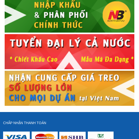
Dây HDMI Liton 2m
Giá gốc:
210 000 VNĐ
CHẤP NHẬN THANH TOÁN
Dây HDMI Liton 1.5m