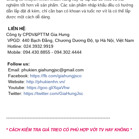
nghiệm tốt hơn về sản phẩm. Các sản phẩm nhập khẩu đều có hướng
dẫn lắp đặt đi kèm, chỉ cần bạn có khoan và tuốc nơ vít là có thể lắp
được một cách dễ dàng.
LIÊN HỆ
:
Công ty CPDV&PTTM Gia Hưng
VPGD: 440 Bạch Đằng, Chương Dương Độ, tp Hà Nội, Việt Nam
Hotline: 024.3932.9919
Mobile: 094.430.8855 - 094.302.4444
Follow us:
Email: phukien.giahungjsc@gmail.com
Facebook:
https://fb.com/giahungjsco
Website:
http://phukienhn.vn/
Youtube:
https://goo.gl/XqaVhw
Twitter:
https://twitter.com/GiaHungJsc
-------------------------------------------------------------------
* CÁCH KIỂM TRA GIÁ TREO CÓ PHÙ HỢP VỚI TV HAY KHÔNG *