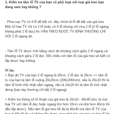
1, Kiểm tra tâm lỗ TV của bạn có phù hợp với loại giá treo bạn
đang xem hay không ?
- Phía sau TV có 4 lỗ để bắt vít, đây chính là lỗ để bắt vào giá treo.
Một số loại TV chỉ có 2 lỗ hoặc có 4 lỗ nhưng chỉ vừa 2 lỗ (2 lỗ ngang,
không phải 2 lỗ dọc) thì VẪN TREO ĐƯỢC TV BÌNH THƯỜNG CHỈ
VỚI 2 lỗ ngang đó.
- Tâm lỗ TV được tính bằng cách đo khoảng cách giữa 2 lỗ ngang và
khoảng cách giữa 2 lỗ dọc. Đối chiếu với tâm lỗ của giá treo sẽ biết có
lắp được hay không.
Ví dụ:
+ Bạn đo TV của bạn 2 lỗ ngang là 20cm, 2 lỗ dọc là 20cm => tâm lỗ
tv của bạn là tâm lỗ vuông 20x20cm (200x200mm), nếu là 20x10 thì là
tâm lỗ hình chữ nhật nằm ngang, nếu là 10x20 thì là tâm lỗ chữ nhật
đứng (loại này thường chỉ bắt 2 lỗ ngang)
+ Kiểm tra thông số kĩ thuật của giá treo là 10x10 - 40x40 (tức là mọi
loại TV với tâm lỗ dọc hoặc ngang lớn hơn 10cm và nhỏ hơn 40cm thì
đều lắp được). Nếu tâm lỗ giá treo tối đa là 40x40 mà tâm lỗ TV của
bạn là 60x40 thì sẽ không lắp được, bạn phải tìm giá treo có tâm lỗ lên