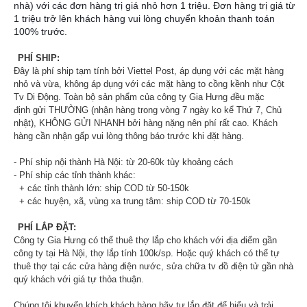
nhà) với các đơn hàng trị giá nhỏ hơn 1 triệu. Đơn hàng trị giá từ
1 triệu trở lên khách hàng vui lòng chuyển khoản thanh toán
100% trước.
PHÍ SHIP:
Đây là phí ship tạm tính bởi Viettel Post, áp dụng với các mặt hàng
nhỏ và vừa, không áp dụng với các mặt hàng to cồng kềnh như Cột
Tv Di Động. Toàn bộ sản phẩm của công ty Gia Hưng đều mặc
định gửi THƯỜNG (nhận hàng trong vòng 7 ngày ko kể Thứ 7, Chủ
nhật), KHÔNG GỬI NHANH bởi hàng nặng nên phí rất cao. Khách
hàng cần nhận gấp vui lòng thông báo trước khi đặt hàng.
- Phí ship nội thành Hà Nội: từ 20-60k tùy khoảng cách
- Phí ship các tỉnh thành khác:
+ các tỉnh thành lớn: ship COD từ 50-150k
+ các huyện, xã, vùng xa trung tâm: ship COD từ 70-150k
PHÍ LẮP ĐẶT:
Công ty Gia Hưng có thể thuê thợ lắp cho khách với địa điểm gần
công ty tại Hà Nội, thợ lắp tính 100k/sp. Hoặc quý khách có thể tự
thuê thợ tại các cửa hàng điện nước, sửa chữa tv đồ điện tử gần nhà
quý khách với giá tự thỏa thuận.
Chúng tôi khuyến khích khách hàng hãy tự lắp đặt để hiểu và trải