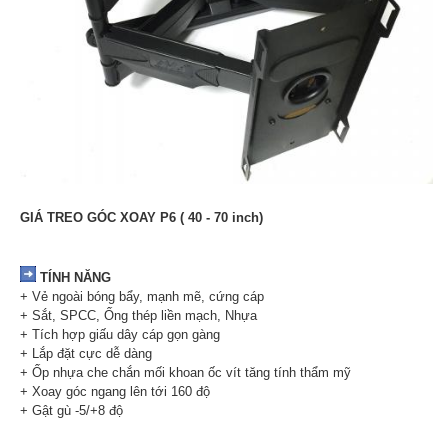
GIÁ TREO GÓC XOAY P6 ( 40 - 70 inch)
TÍNH NĂNG
+ Vẻ ngoài bóng bẩy, mạnh mẽ, cứng cáp
+ Sắt, SPCC, Ống thép liền mạch, Nhựa
+ Tích hợp giấu dây cáp gọn gàng
+ Lắp đặt cực dễ dàng
+ Ốp nhựa che chắn mối khoan ốc vít tăng tính thẩm mỹ
+ Xoay góc ngang lên tới 160 độ
+ Gật gù -5/+8 độ