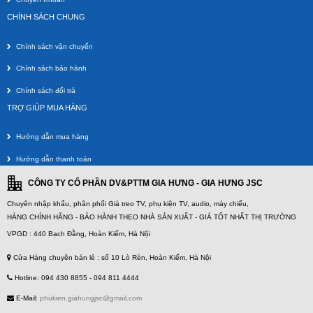
Dây HDMI Knife 800-0135 - 10m
CHÍNH SÁCH CHUNG
Giá gốc:
300 000 VNĐ
Chính sách vận chuyển
Chính sách bảo hành
Chính sách đổi trả
TRỢ GIÚP MUA HÀNG
Hướng dẫn mua hàng
Hướng dẫn thanh toán
CÔNG TY CỔ PHẦN DV&PTTM GIA HƯNG - GIA HƯNG JSC
Bộ chia HDMI 4K _1 ra 8
Chuyên nhập khẩu, phân phối Giá treo TV, phụ kiện TV, audio, máy chiếu,
HÀNG CHÍNH HÃNG - BẢO HÀNH THEO NHÀ SẢN XUẤT - GIÁ TỐT NHẤT THỊ TRƯỜNG
Giá gốc:
1 100 000 VNĐ
VPGD : 440 Bạch Đằng, Hoàn Kiếm, Hà Nội
Cửa Hàng chuyên bán lẻ : số 10 Lò Rèn, Hoàn Kiếm, Hà Nội
Hotline: 094 430 8855 - 094 811 4444
E-Mail:
phukien.giahungjsc@gmail.com