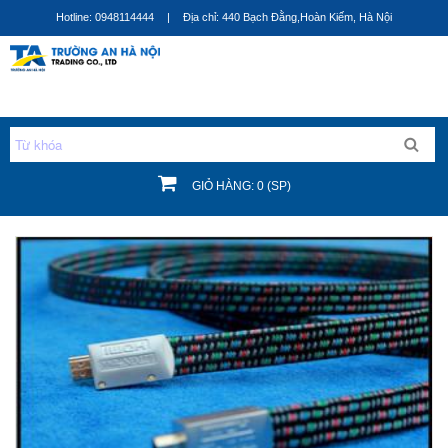
Nhảy
Hotline: 0948114444
|
Địa chỉ: 440 Bạch Đằng,Hoàn Kiếm, Hà Nội
đến
nội
dung
GIỎ HÀNG: 0 (SP)
Bạn đang ở đây