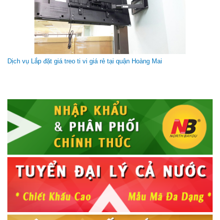
Cột tivi di động Việt Nam (42-63 inch)
Dịch vụ Lắp đặt giá treo ti vi giá rẻ tại quận Hoàng Mai
Giá gốc:
1 150 000 VNĐ
Dây HDMI Liton 3m
Giá gốc:
310 000 VNĐ