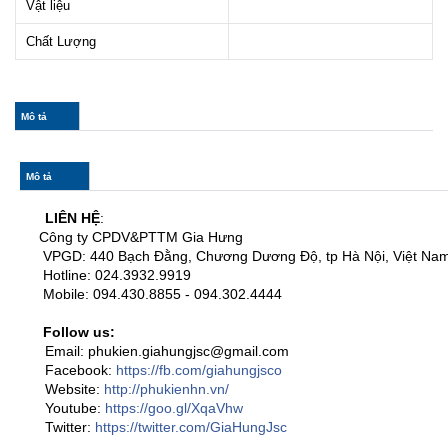
Vật liệu
Chất Lượng
col_horizontal
Mô tả
(tab
hoạt
động)
Mô tả
LIÊN HỆ
:
Công ty CPDV&PTTM Gia Hưng
VPGD: 440 Bạch Đằng, Chương Dương Độ, tp Hà Nội, Việt Na
Hotline: 024.3932.9919
Mobile: 094.430.8855 - 094.302.4444
Follow us:
Email: phukien.giahungjsc@gmail.com
Facebook:
https://fb.com/giahungjsco
Website:
http://phukienhn.vn/
Youtube:
https://goo.gl/XqaVhw
Twitter:
https://twitter.com/GiaHungJsc