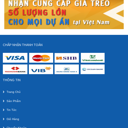
CHẤP NHẬN THANH TOÁN
Dây HDMI Liton 2m
Giá gốc:
210 000 VNĐ
THÔNG TIN
Trang Chủ
Sản Phẩm
Tin Tức
Giỏ Hàng
Chuyển Khoản