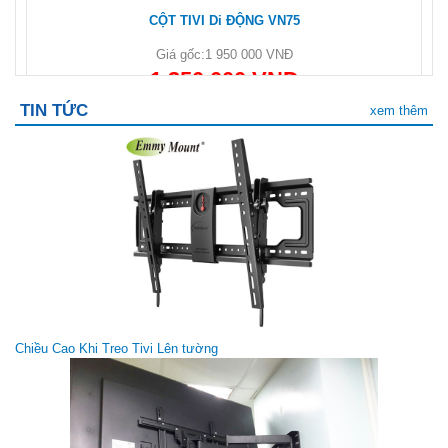
CỘT TIVI Di ĐỘNG VN75
Giá gốc:
1 950 000 VNĐ
1 350 000 VNĐ
TIN TỨC
xem thêm
Giá Treo Góc P6 (40-70 inch)
Giá gốc:
1 050 000 VNĐ
Chiều Cao Khi Treo Tivi Lên tường