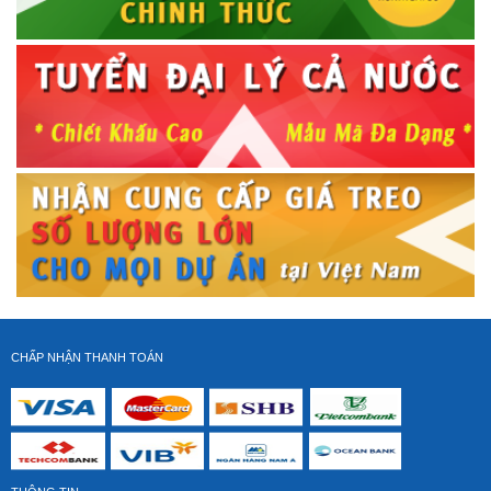
Dây HDMI Liton 2m
Giá gốc:
210 000 VNĐ
CHẤP NHẬN THANH TOÁN
Dây HDMI Liton 1.5m
Giá gốc:
210 000 VNĐ