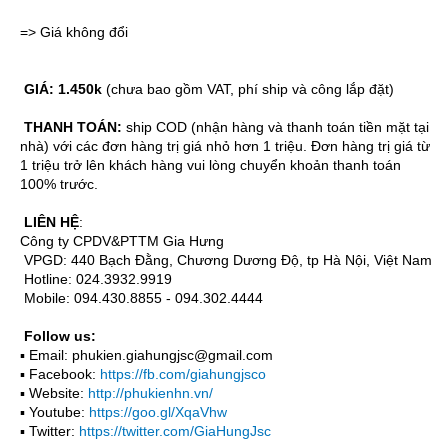
=> Giá không đổi
GIÁ:
1.450k
(chưa bao gồm VAT, phí ship và công lắp đặt)
THANH TOÁN:
ship COD (nhận hàng và thanh toán tiền mặt tại
nhà) với các đơn hàng trị giá nhỏ hơn 1 triệu. Đơn hàng trị giá từ
1 triệu trở lên khách hàng vui lòng chuyển khoản thanh toán
100% trước.
LIÊN HỆ
:
Công ty CPDV&PTTM Gia Hưng
VPGD: 440 Bạch Đằng, Chương Dương Độ, tp Hà Nội, Việt Nam
Hotline: 024.3932.9919
Mobile: 094.430.8855 - 094.302.4444
Follow us:
▪ Email: phukien.giahungjsc@gmail.com
▪ Facebook:
https://fb.com/giahungjsco
▪ Website:
http://phukienhn.vn/
▪ Youtube:
https://goo.gl/XqaVhw
▪ Twitter:
https://twitter.com/GiaHungJsc