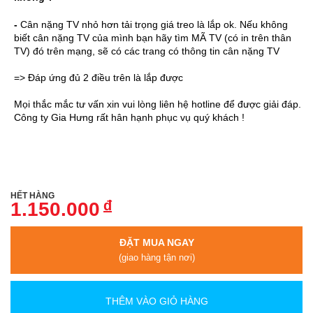
-
Cân nặng TV nhỏ hơn tải trọng giá treo là lắp ok. Nếu không
biết cân nặng TV của mình bạn hãy tìm MÃ TV (có in trên thân
TV) đó trên mạng, sẽ có các trang có thông tin cân nặng TV
=> Đáp ứng đủ 2 điều trên là lắp được
Mọi thắc mắc tư vấn xin vui lòng liên hệ hotline để được giải đáp.
Công ty Gia Hưng rất hân hạnh phục vụ quý khách !
HẾT HÀNG
đ
1.150.000
ĐẶT MUA NGAY
(giao hàng tận nơi)
THÊM VÀO GIỎ HÀNG