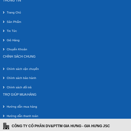
THÔNG TIN
Trang Chủ
Sản Phẩm
Tin Tức
Giỏ Hàng
Chuyển Khoản
Dây HDMI Knife 800-0135 - 10m
CHÍNH SÁCH CHUNG
Giá gốc:
300 000 VNĐ
Chính sách vận chuyển
Chính sách bảo hành
Chính sách đổi trả
TRỢ GIÚP MUA HÀNG
Hướng dẫn mua hàng
Hướng dẫn thanh toán
CÔNG TY CỔ PHẦN DV&PTTM GIA HƯNG - GIA HƯNG JSC