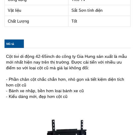
Vật liệu
Sắt Sơn tính điện
Chất Lượng
Tốt
col_horizontal
Mô tả
(tab
hoạt
động)
Cột tivi di động 42-65inch do công ty Gia Hưng sản xuất là mẫu
mới nhất hiện nay trên thị trường. Được cải tiến với nhiều ưu
điểm so với loại cột cũ mà giá lại không đổi:
- Phần chân cột chắc chắn hơn, nhỏ gọn và tiết kiệm diện tích
hơn cột cũ
- Bánh xe nhập, bền hơn loại bánh xe cũ
- Kiểu dáng mới, đẹp hơn cột cũ