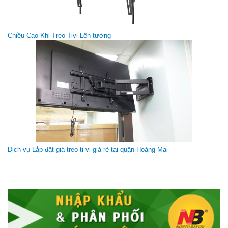
Giá Treo Góc P6 (40-70 inch)
Giá gốc:
1 050 000 VNĐ
Chiều Cao Khi Treo Tivi Lên tường
Dây HDMI Liton 3m
Dịch vụ Lắp đặt giá treo ti vi giá rẻ tại quận Hoàng Mai
Giá gốc:
310 000 VNĐ