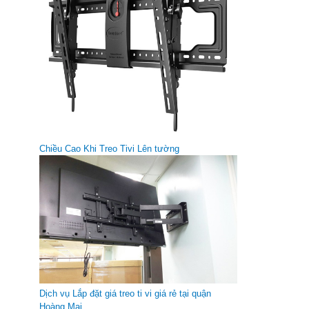
Dây HDMI 10m
Giá gốc:
130 000 VNĐ
Chiều Cao Khi Treo Tivi Lên tường
Dây quang ghi 2m
Giá gốc:
110 000 VNĐ
Dịch vụ Lắp đặt giá treo ti vi giá rẻ tại quận
Hoàng Mai