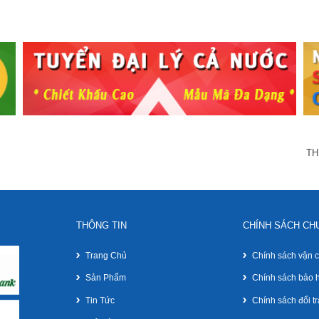
TH
THÔNG TIN
CHÍNH SÁCH CH
Trang Chủ
Chính sách vận 
Sản Phẩm
Chính sách bảo 
Tin Tức
Chính sách đổi tr