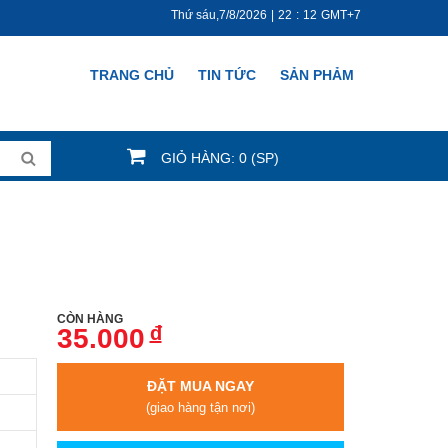
Thứ sáu,7/8/2026
|
22
:
12
GMT+7
TRANG CHỦ
TIN TỨC
SẢN PHẢM
GIỎ HÀNG: 0 (SP)
CÒN HÀNG
đ
35.000
ĐẶT MUA NGAY
(giao hàng tận nơi)