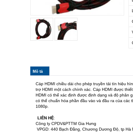
col_horizontal
Mô tả
(tab
hoạt
động)
Cáp HDMI chiều dài cho phép truyền tải tín hiệu hì
trợ HDMI một cách chính xác. Cáp HDMI được thiết 
HDMI có thể xác định được định dạng và độ phân gi
có thể chuẩn hóa phần đầu vào và đầu ra của các thi
1080p.
LIÊN HỆ
:
Công ty CPDV&PTTM Gia Hưng
VPGD: 440 Bạch Đằng, Chương Dương Độ, tp Hà N