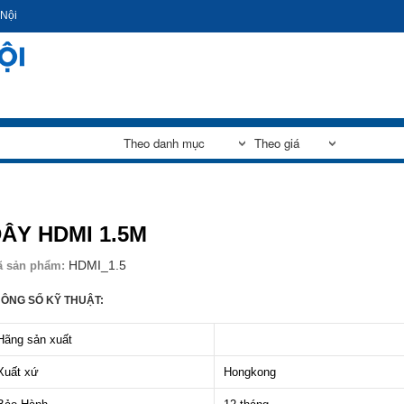
Nhảy
 Nội
đến
nội
dung
ÂY HDMI 1.5M
HDMI_1.5
ã sản phẩm:
ÔNG SỐ KỸ THUẬT:
Hãng sản xuất
Xuất xứ
Hongkong