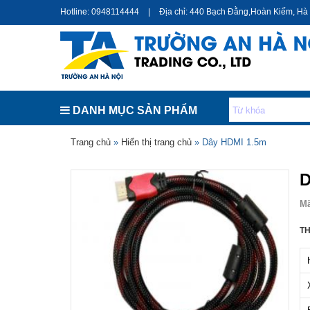
Hotline: 0948114444
|
Địa chỉ: 440 Bạch Đằng,Hoàn Kiếm, Hà
DANH MỤC SẢN PHẨM
Bạn đang ở đây
Trang chủ
»
Hiển thị trang chủ
» Dây HDMI 1.5m
D
M
TH