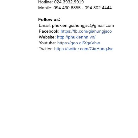
Hotline: 024.3932.9919
Mobile: 094.430.8855 - 094.302.4444
Follow us:
Email: phukien.giahungjsc@gmail.com
Facebook:
https://fb.com/giahungjsco
Website:
http://phukienhn.vn/
Youtube:
https://goo.gl/XqaVhw
Twitter:
https://twitter.com/GiaHungJsc