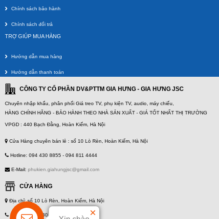
Chính sách bảo hành
Chính sách đổi trả
TRỢ GIÚP MUA HÀNG
Hướng dẫn mua hàng
Hướng dẫn thanh toán
Dây AV 4 đầu bạc 3m
CÔNG TY CỔ PHẦN DV&PTTM GIA HƯNG - GIA HƯNG JSC
Giá gốc:
55 000 VNĐ
Chuyên nhập khẩu, phân phối Giá treo TV, phụ kiện TV, audio, máy chiếu,
HÀNG CHÍNH HÃNG - BẢO HÀNH THEO NHÀ SẢN XUẤT - GIÁ TỐT NHẤT THỊ TRƯỜNG
VPGD : 440 Bạch Đằng, Hoàn Kiếm, Hà Nội
Cửa Hàng chuyên bán lẻ : số 10 Lò Rèn, Hoàn Kiếm, Hà Nội
Hotline: 094 430 8855 - 094 811 4444
E-Mail:
phukien.giahungjsc@gmail.com
CỬA HÀNG
Địa chỉ: số 10 Lò Rèn, Hoàn Kiếm, Hà Nội
Dây AV 4 đầu bạc 1.5m
Hotline: 094 430 8855 - 094 811 4444