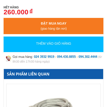
HẾT HÀNG
đ
260.000
ĐẶT MUA NGAY
(giao hàng tận nơi)
THÊM VÀO GIỎ HÀNG
Gọi mua hàng:
024 3932 9919
-
094.430.8855
-
094.302.4444
(từ
8h30 đến 17h30 hàng ngày)
SẢN PHẨM LIÊN QUAN