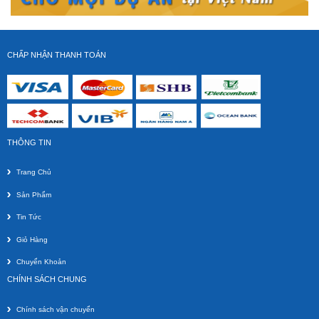
CHẤP NHẬN THANH TOÁN
Dây HDMI 1.5m
Giá gốc:
35 000 VNĐ
THÔNG TIN
Trang Chủ
Sản Phẩm
Tin Tức
Giỏ Hàng
Dây quang ghi 2m
Chuyển Khoản
Giá gốc:
110 000 VNĐ
CHÍNH SÁCH CHUNG
Chính sách vận chuyển