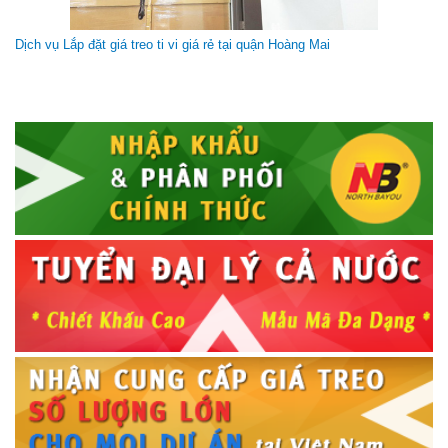
Dây HDMI 20m
Giá gốc:
350 000 VNĐ
Dịch vụ Lắp đặt giá treo ti vi giá rẻ tại quận Hoàng Mai
Dây HDMI 10m
Giá gốc:
130 000 VNĐ