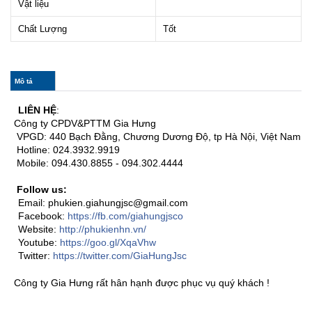
Vật liệu
Chất Lượng
Tốt
col_horizontal
Mô tả
(tab
hoạt
động)
LIÊN HỆ
:
Công ty CPDV&PTTM Gia Hưng
VPGD: 440 Bạch Đằng, Chương Dương Độ, tp Hà Nội, Việt Nam
Hotline: 024.3932.9919
Mobile: 094.430.8855 - 094.302.4444
Follow us:
Email: phukien.giahungjsc@gmail.com
Facebook:
https://fb.com/giahungjsco
Website:
http://phukienhn.vn/
Youtube:
https://goo.gl/XqaVhw
Twitter:
https://twitter.com/GiaHungJsc
Công ty Gia Hưng rất hân hạnh được phục vụ quý khách !