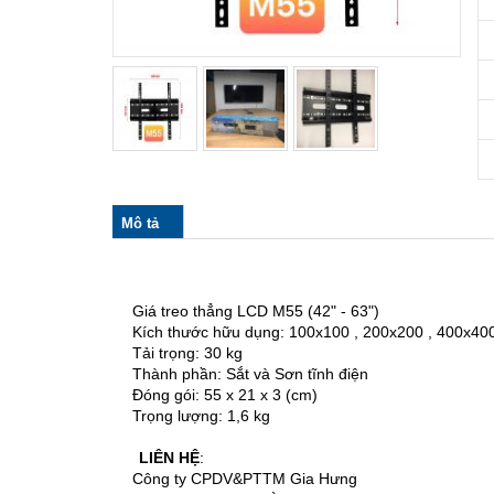
col_horizontal
Mô tả
(tab
hoạt
động)
Giá treo thẳng LCD M55 (42" - 63")
Kích thước hữu dụng: 100x100 , 200x200 , 400x40
Tải trọng: 30 kg
Thành phần: Sắt và Sơn tĩnh điện
Đóng gói: 55 x 21 x 3 (cm)
Trọng lượng: 1,6 kg
LIÊN HỆ
:
Công ty CPDV&PTTM Gia Hưng