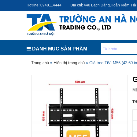
Hotline: 0948114444
|
Địa chỉ: 440 Bạch Đằng,Hoàn Kiếm, Hà
DANH MỤC SẢN PHẨM
Bạn đang ở đây
Trang chủ
»
Hiển thị trang chủ
» Giá treo TiVi M55 (42-60 i
G
M
TH