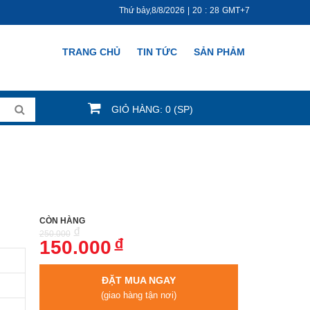
Thứ bảy,8/8/2026
|
20
:
28
GMT+7
TRANG CHỦ
TIN TỨC
SẢN PHẢM
GIỎ HÀNG: 0 (SP)
CÒN HÀNG
đ
250.000
đ
150.000
ĐẶT MUA NGAY
(giao hàng tận nơi)