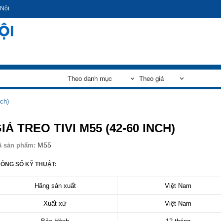
Nhảy
 Nội
đến
nội
dung
nch)
IÁ TREO TIVI M55 (42-60 INCH)
M55
ã sản phẩm:
ÔNG SỐ KỸ THUẬT:
Hãng sản xuất
Việt Nam
Xuất xứ
Việt Nam