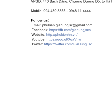
VPGD: 440 Bạch Đằng, Chương Dương Độ, tp Hà N
Mobile: 094.430.8855 - 0948.11.4444
Follow us:
Email: phukien.giahungjsc@gmail.com
Facebook:
https://fb.com/giahungjsco
Website:
http://phukienhn.vn/
Youtube:
https://goo.gl/XqaVhw
Twitter:
https://twitter.com/GiaHungJsc