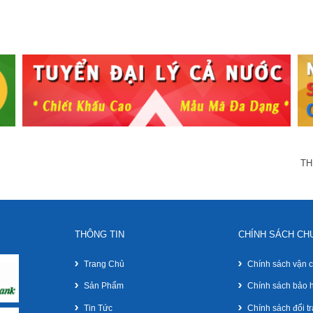
TH
THÔNG TIN
CHÍNH SÁCH CH
Trang Chủ
Chính sách vận 
Sản Phẩm
Chính sách bảo 
Tin Tức
Chính sách đổi tr