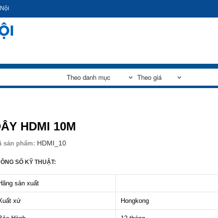
Nhảy
 Nội
đến
nội
dung
ÂY HDMI 10M
HDMI_10
ã sản phẩm:
ÔNG SỐ KỸ THUẬT:
Hãng sản xuất
Xuất xứ
Hongkong