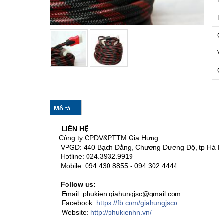
col_horizontal
Mô tả
(tab
hoạt
động)
LIÊN HỆ
:
Công ty CPDV&PTTM Gia Hưng
VPGD: 440 Bạch Đằng, Chương Dương Độ, tp Hà N
Hotline: 024.3932.9919
Mobile: 094.430.8855 - 094.302.4444
Follow us:
Email: phukien.giahungjsc@gmail.com
Facebook:
https://fb.com/giahungjsco
Website:
http://phukienhn.vn/