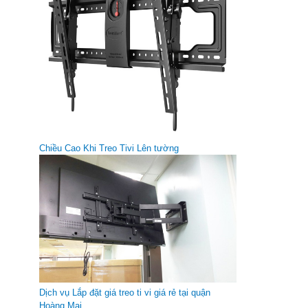
Dây AV 4 đầu bạc 3m
Giá gốc:
55 000 VNĐ
Chiều Cao Khi Treo Tivi Lên tường
Dây AV 4 đầu bạc 1.5m
Giá gốc:
35 000 VNĐ
Dịch vụ Lắp đặt giá treo ti vi giá rẻ tại quận
Hoàng Mai