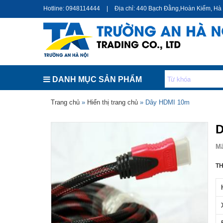
Hotline: 0948114444
|
Địa chỉ: 440 Bạch Đằng,Hoàn Kiếm, Hà
DANH MỤC SẢN PHẨM
Bạn đang ở đây
Trang chủ
»
Hiển thị trang chủ
» Dây HDMI 10m
D
M
TH