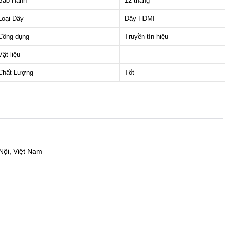
Bảo Hành
12 tháng
Loại Dây
Dây HDMI
Công dụng
Truyền tín hiệu
Vật liệu
Chất Lượng
Tốt
ội, Việt Nam