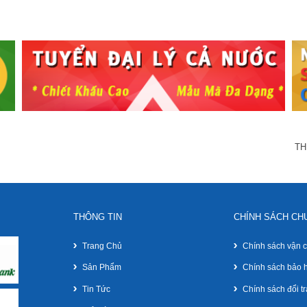
TH
THÔNG TIN
CHÍNH SÁCH CH
Trang Chủ
Chính sách vận 
Sản Phẩm
Chính sách bảo 
Tin Tức
Chính sách đổi tr