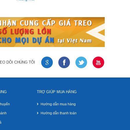
Dây AV 6 đầu bạc 1.5m
Giá gốc:
45 000 VNĐ
EO DÕI CHÚNG TÔI
UNG
TRỢ GIÚP MUA HÀNG
chuyển
Hướng dẫn mua hàng
hành
Hướng dẫn thanh toán
Dây loa Helin 0,5 ly - 80m
ả
Giá gốc:
260 000 VNĐ