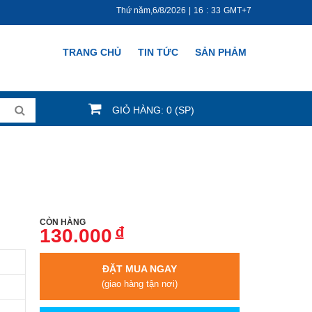
Thứ năm,6/8/2026
|
16
:
33
GMT+7
TRANG CHỦ
TIN TỨC
SẢN PHẢM
GIỎ HÀNG: 0 (SP)
CÒN HÀNG
đ
130.000
ĐẶT MUA NGAY
(giao hàng tận nơi)