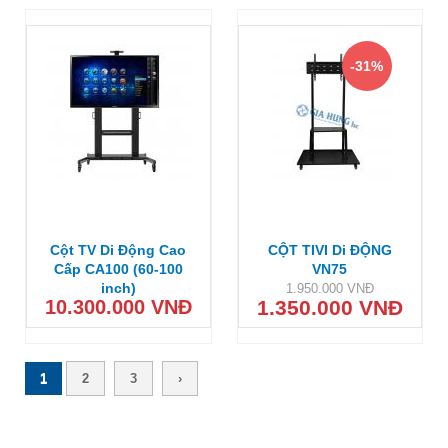
-31%
Cột TV Di Động Cao
CỘT TIVI Di ĐỘNG
Cấp CA100 (60-100
VN75
inch)
1.950.000 VNĐ
10.300.000 VNĐ
1.350.000 VNĐ
Trang
1
2
3
›