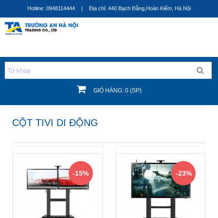
Nhảy
Hotline: 0948114444
|
Địa chỉ: 440 Bạch Đằng,Hoàn Kiếm, Hà Nội
đến
nội
dung
GIỎ HÀNG: 0 (SP)
Bạn đang ở đây
CỘT TIVI DI ĐỘNG
-15%
-23%