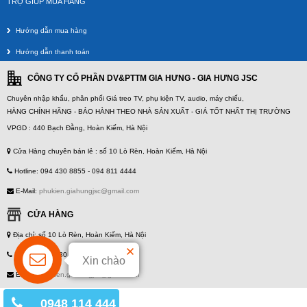
TRỢ GIÚP MUA HÀNG
Hướng dẫn mua hàng
Hướng dẫn thanh toán
CÔNG TY CỔ PHẦN DV&PTTM GIA HƯNG - GIA HƯNG JSC
Chuyên nhập khẩu, phân phối Giá treo TV, phụ kiện TV, audio, máy chiếu,
HÀNG CHÍNH HÃNG - BẢO HÀNH THEO NHÀ SẢN XUẤT - GIÁ TỐT NHẤT THỊ TRƯỜNG
VPGD : 440 Bạch Đằng, Hoàn Kiếm, Hà Nội
Cửa Hàng chuyên bán lẻ : số 10 Lò Rèn, Hoàn Kiếm, Hà Nội
Hotline: 094 430 8855 - 094 811 4444
E-Mail:
phukien.giahungjsc@gmail.com
CỬA HÀNG
Địa chỉ: số 10 Lò Rèn, Hoàn Kiếm, Hà Nội
Hotline: 094 430 8855 - 094 811 4444
Xin chào
E-Mail:
phukien.giahungjsc@gmail.com
0948 114 444