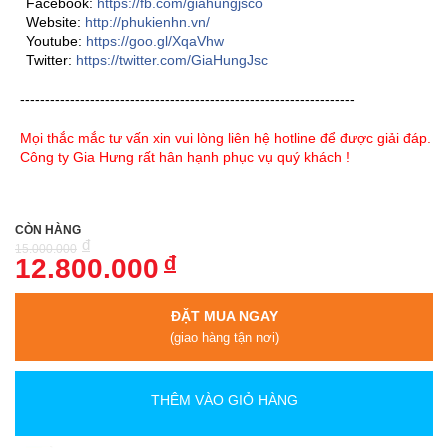
Facebook:
https://fb.com/giahungjsco
Website:
http://phukienhn.vn/
Youtube:
https://goo.gl/XqaVhw
Twitter:
https://twitter.com/GiaHungJsc
-------------------------------------------------------------------
Mọi thắc mắc tư vấn xin vui lòng liên hệ hotline để được giải đáp.
Công ty Gia Hưng rất hân hạnh phục vụ quý khách !
CÒN HÀNG
đ
15.000.000
đ
12.800.000
ĐẶT MUA NGAY
(giao hàng tận nơi)
THÊM VÀO GIỎ HÀNG