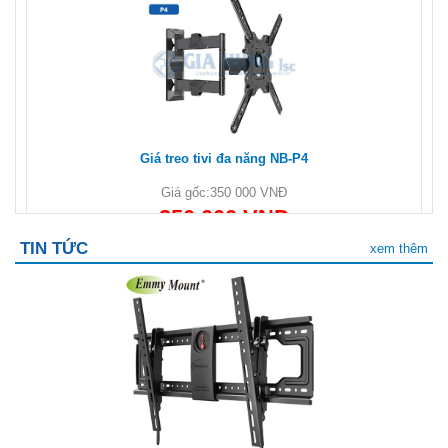
Giá treo tivi đa năng NB-P4
Giá gốc:
350 000 VNĐ
250 000 VNĐ
TIN TỨC
xem thêm
GIÁ TREO TIVI GÓC ĐA NĂNG 45 - 80 inch NB P6