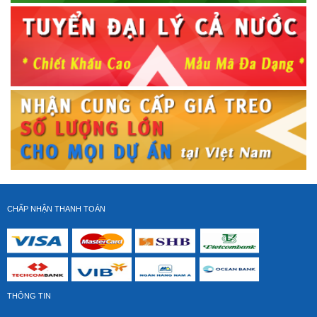
Giá Treo 2 Màn Hình Máy Tính Cột Dọc S2V (15-24 inch)
Giá gốc:
1 250 000 VNĐ
1 030 000 VNĐ
CHẤP NHẬN THANH TOÁN
Giá Treo Góc Xoay Vuông Góc 90 độ NB SP2 (40-70 inch)
THÔNG TIN
Giá gốc:
1 650 000 VNĐ