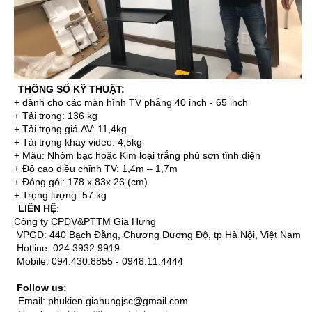
THÔNG SỐ KỸ THUẬT:
+ dành cho các màn hình TV phẳng 40 inch - 65 inch
+ Tải trọng: 136 kg
+ Tải trọng giá AV: 11,4kg
+ Tải trọng khay video: 4,5kg
+ Màu: Nhôm bạc hoặc Kim loại trắng phủ sơn tĩnh điện
+ Độ cao điều chỉnh TV: 1,4m – 1,7m
+ Đóng gói: 178 x 83x 26 (cm)
+ Trọng lượng: 57 kg
LIÊN HỆ
:
Công ty CPDV&PTTM Gia Hưng
VPGD: 440 Bạch Đằng, Chương Dương Độ, tp Hà Nội, Việt Nam
Hotline: 024.3932.9919
Mobile: 094.430.8855 - 0948.11.4444
Follow us:
Email: phukien.giahungjsc@gmail.com