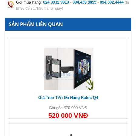
Gọi mua hàng:
024 3932 9919
-
094.430.8855
-
094.302.4444
(từ
8h30 đến 17h30 hàng ngày)
SẢN PHẨM LIÊN QUAN
Giá Treo TiVi Đa Năng Kaloc Q4
Giá gốc:
570 000 VNĐ
520 000 VNĐ