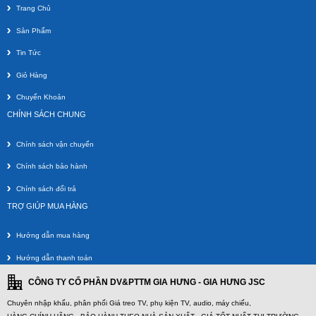
1 250 000 VNĐ
Trang Chủ
Sản Phẩm
Tin Tức
Giỏ Hàng
Chuyển Khoản
CHÍNH SÁCH CHUNG
Chính sách vận chuyển
Chính sách bảo hành
Giá Treo Tivi Thả Trần 3 Màn Hình (22-46inch)
Chính sách đổi trả
Giá gốc:
2 450 000 VNĐ
TRỢ GIÚP MUA HÀNG
Hướng dẫn mua hàng
Hướng dẫn thanh toán
CÔNG TY CỔ PHẦN DV&PTTM GIA HƯNG - GIA HƯNG JSC
Chuyên nhập khẩu, phân phối Giá treo TV, phụ kiện TV, audio, máy chiếu,