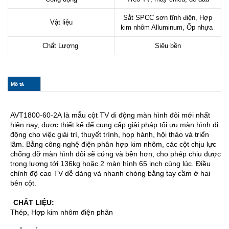
Sắt SPCC sơn tĩnh điện, Hợp
Vật liệu
kim nhôm Alluminum, Ốp nhựa
Chất Lượng
Siêu bền
col_horizontal
Mô tả
(tab
hoạt
động)
AVT1800-60-2A là mẫu cột TV di động màn hình đôi mới nhất
hiện nay, được thiết kế để cung cấp giải pháp tối ưu màn hình di
động cho việc giải trí, thuyết trình, họp hành, hội thảo và triển
lãm. Bằng công nghệ điện phân hợp kim nhôm, các cột chịu lực
chống đỡ màn hình đôi sẽ cứng và bền hơn, cho phép chịu được
trọng lượng tới 136kg hoặc 2 màn hình 65 inch cùng lúc. Điều
chỉnh độ cao TV dễ dàng và nhanh chóng bằng tay cầm ở hai
bên cột.
CHẤT LIỆU:
Thép, Hợp kim nhôm điện phân