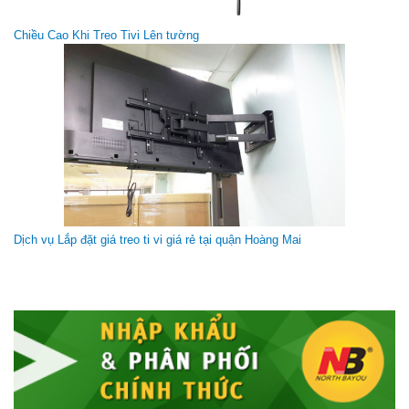
Giá gốc:
750 000 VNĐ
Chiều Cao Khi Treo Tivi Lên tường
550 000 VNĐ
Dịch vụ Lắp đặt giá treo ti vi giá rẻ tại quận Hoàng Mai
Giá Treo Góc Xoay Vuông Góc 90độ NBSP5 (50-100 inch)
Giá gốc:
2 550 000 VNĐ
2 250 000 VNĐ