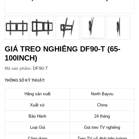
GIÁ TREO NGHIÊNG DF90-T (65-
100INCH)
DF90-T
Mã sản phẩm:
THÔNG SỐ KỸ THUẬT:
Hãng sản xuất
North Bayou
Xuất xứ
China
Bảo Hành
24 tháng
Loại Giá
Giá treo TV nghiêng
Công dụng
Treo TV cố định trên tường