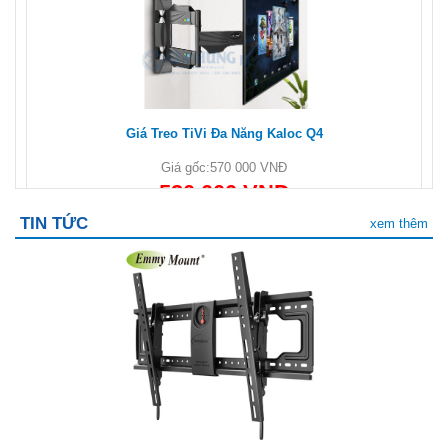
Giá Treo TiVi Đa Năng Kaloc Q4
Giá gốc:
570 000 VNĐ
520 000 VNĐ
TIN TỨC
xem thêm
Cột tivi hội nghị AVA50