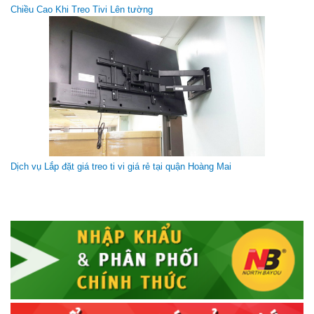
Giá gốc:
1 950 000 VNĐ
Chiều Cao Khi Treo Tivi Lên tường
1 550 000 VNĐ
Dịch vụ Lắp đặt giá treo ti vi giá rẻ tại quận Hoàng Mai
Giá treo tivi đa năng NB-P4
Giá gốc:
350 000 VNĐ
250 000 VNĐ