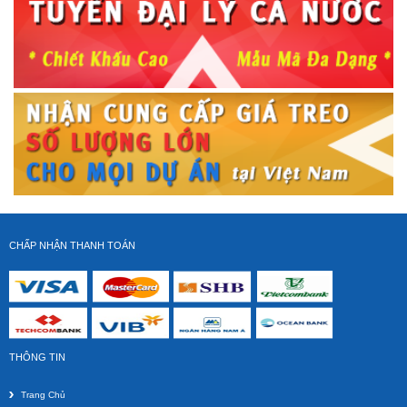
GIÁ TREO TIVI GÓC ĐA NĂNG 45 - 80 inch NB P6
Giá gốc:
750 000 VNĐ
550 000 VNĐ
CHẤP NHẬN THANH TOÁN
Giá Treo Góc Xoay Vuông Góc 90 độ NB SP2 (40-70 inch)
THÔNG TIN
Giá gốc:
1 650 000 VNĐ
1 250 000 VNĐ
Trang Chủ