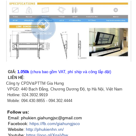
GIÁ:
1.050k
(chưa bao gồm VAT, phí ship và công lắp đặt)
LIÊN HỆ
:
Công ty CPDV&PTTM Gia Hưng
VPGD: 440 Bạch Đằng, Chương Dương Độ, tp Hà Nội, Việt Nam
Hotline: 024.3932.9919
Mobile: 094.430.8855 - 094.302.4444
Follow us:
Email: phukien.giahungjsc@gmail.com
Facebook:
https://fb.com/giahungjsco
Website:
http://phukienhn.vn/
Youtube:
https://goo.gl/XqaVhw