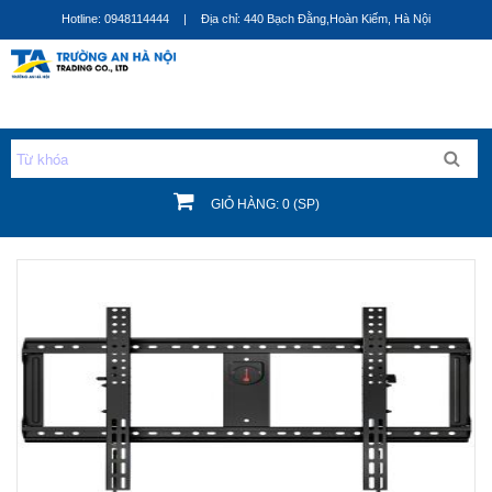
Nhảy
Hotline: 0948114444
|
Địa chỉ: 440 Bạch Đằng,Hoàn Kiếm, Hà Nội
đến
nội
dung
GIỎ HÀNG: 0 (SP)
Bạn đang ở đây