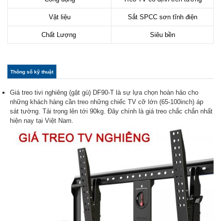
Vật liệu
Sắt SPCC sơn tĩnh điện
Chất Lượng
Siêu bền
col_horizontal
Thông số kỹ thuật
(tab
hoạt
động)
Giá treo tivi nghiêng (gật gù) DF90-T là sự lựa chọn hoàn hảo cho
những khách hàng cần treo những chiếc TV cỡ lớn (65-100inch) áp
sát tường. Tải trọng lên tới 90kg. Đây chính là giá treo chắc chắn nhất
hiện nay tại Việt Nam.