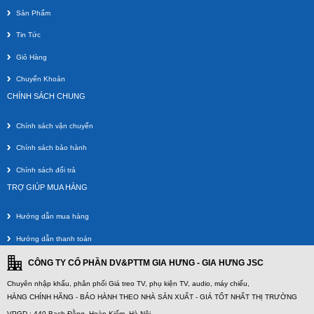
Sản Phẩm
Tin Tức
Giỏ Hàng
Chuyển Khoản
CHÍNH SÁCH CHUNG
Chính sách vận chuyển
Chính sách bảo hành
Giá Treo Gật Gù Nghiêng NB C2T (32-65 inch)
Chính sách đổi trả
Giá gốc:
380 000 VNĐ
TRỢ GIÚP MUA HÀNG
320 000 VNĐ
Hướng dẫn mua hàng
Hướng dẫn thanh toán
CÔNG TY CỔ PHẦN DV&PTTM GIA HƯNG - GIA HƯNG JSC
Chuyên nhập khẩu, phân phối Giá treo TV, phụ kiện TV, audio, máy chiếu,
HÀNG CHÍNH HÃNG - BẢO HÀNH THEO NHÀ SẢN XUẤT - GIÁ TỐT NHẤT THỊ TRƯỜNG
VPGD : 440 Bạch Đằng, Hoàn Kiếm, Hà Nội