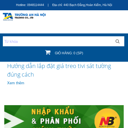
Nhảy
Hotline: 0948114444
|
Địa chỉ: 440 Bạch Đằng,Hoàn Kiếm, Hà Nội
đến
nội
dung
GIỎ HÀNG: 0 (SP)
Bạn đang ở đây
Hướng dẫn lắp đặt giá treo tivi sát tường
đúng cách
Xem thêm
về Hướng dẫn lắp đặt giá treo tivi sát tường đúng cách