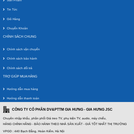
Sản Phẩm
Tin Tức
Giỏ Hàng
Chuyển Khoản
CHÍNH SÁCH CHUNG
Chính sách vận chuyển
Chính sách bảo hành
Chính sách đổi trả
TRỢ GIÚP MUA HÀNG
Hướng dẫn mua hàng
Hướng dẫn thanh toán
CÔNG TY CỔ PHẦN DV&PTTM GIA HƯNG - GIA HƯNG JSC
Chuyên nhập khẩu, phân phối Giá treo TV, phụ kiện TV, audio, máy chiếu,
HÀNG CHÍNH HÃNG - BẢO HÀNH THEO NHÀ SẢN XUẤT - GIÁ TỐT NHẤT THỊ TRƯỜNG
VPGD : 440 Bạch Đằng, Hoàn Kiếm, Hà Nội