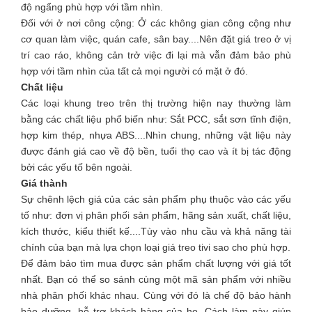
độ ngẩng phù hợp với tầm nhìn.
Đối với ở nơi công cộng: Ở các không gian công cộng như
cơ quan làm việc, quán cafe, sân bay....Nên đặt giá treo ở vị
trí cao ráo, không cản trở việc đi lại mà vẫn đảm bảo phù
hợp với tầm nhìn của tất cả mọi người có mặt ở đó.
Chất liệu
Các loại khung treo trên thị trường hiện nay thường làm
bằng các chất liệu phổ biến như: Sắt PCC, sắt sơn tĩnh điện,
hợp kim thép, nhựa ABS....Nhìn chung, những vật liệu này
được đánh giá cao về độ bền, tuổi thọ cao và ít bị tác động
bởi các yếu tố bên ngoài.
Giá thành
Sự chênh lệch giá của các sản phẩm phụ thuộc vào các yếu
tố như: đơn vị phân phối sản phẩm, hãng sản xuất, chất liệu,
kích thước, kiểu thiết kế....Tùy vào nhu cầu và khả năng tài
chính của bạn mà lựa chọn loại giá treo tivi sao cho phù hợp.
Để đảm bảo tìm mua được sản phẩm chất lượng với giá tốt
nhất. Bạn có thể so sánh cùng một mã sản phẩm với nhiều
nhà phân phối khác nhau. Cùng với đó là chế độ bảo hành
bảo dưỡng, hỗ trợ khách hàng của họ. Cách làm này giúp