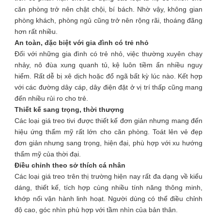
căn phòng trở nên chật chội, bí bách. Nhờ vậy, không gian
phòng khách, phòng ngủ cũng trở nên rộng rãi, thoáng đãng
hơn rất nhiều.
An toàn, đặc biệt với gia đình có trẻ nhỏ
Đối với những gia đình có trẻ nhỏ, việc thường xuyên chạy
nhảy, nô đùa xung quanh tủ, kệ luôn tiềm ẩn nhiều nguy
hiểm. Rất dễ bị xê dịch hoặc đổ ngã bất kỳ lúc nào. Kết hợp
với các đường dây cáp, dây điện đặt ở vị trí thấp cũng mang
đến nhiều rủi ro cho trẻ.
Thiết kế sang trọng, thời thượng
Các loại giá treo tivi được thiết kế đơn giản nhưng mang đến
hiệu ứng thẩm mỹ rất lớn cho căn phòng. Toát lên vẻ đẹp
đơn giản nhưng sang trọng, hiện đại, phù hợp với xu hướng
thẩm mỹ của thời đại.
Điều chỉnh theo sở thích cá nhân
Các loại giá treo trên thị trường hiện nay rất đa dạng về kiểu
dáng, thiết kế, tích hợp cùng nhiều tính năng thông minh,
khớp nối vận hành linh hoạt. Người dùng có thể điều chỉnh
độ cao, góc nhìn phù hợp với tầm nhìn của bản thân.